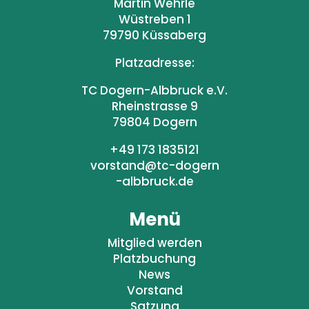
Martin Wehrle
Wüstreben 1
79790 Küssaberg
Platzadresse:
TC Dogern-Albbruck e.V.
Rheinstrasse 9
79804 Dogern
+49 173 1835121
vorstand@tc-dogern
-albbruck.de
Menü
Mitglied werden
Platzbuchung
News
Vorstand
Satzung