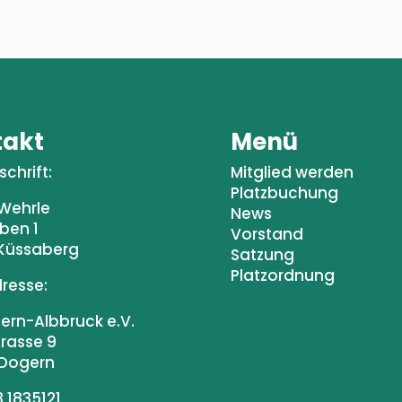
takt
Menü
chrift:
Mitglied werden
Platzbuchung
 Wehrle
News
ben 1
Vorstand
Küssaberg
Satzung
Platzordnung
dresse:
ern-Albbruck e.V.
trasse 9
Dogern
 1835121