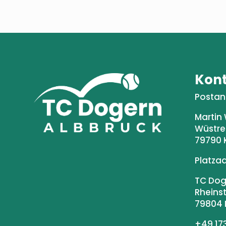
Kon
Postans
Martin
Wüstre
79790 
Platza
TC Dog
Rheins
79804 
+49 173