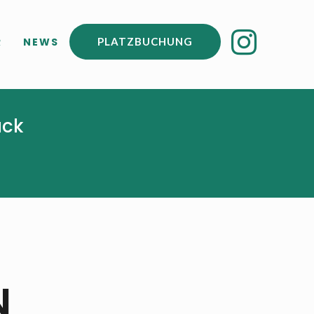

R
NEWS
PLATZBUCHUNG
uck
N